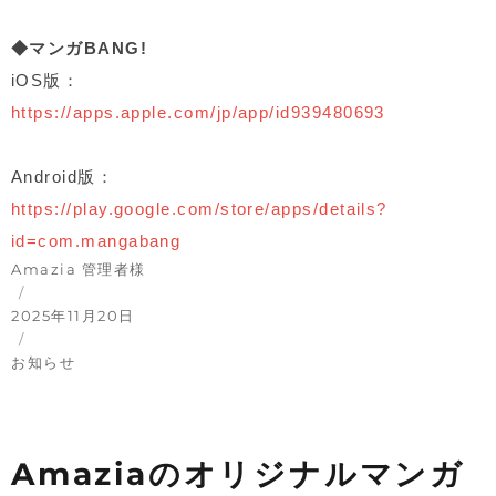
◆
マンガ
BANG!
iOS版：
https://apps.apple.com/jp/app/id939480693
Android版：
https://play.google.com/store/apps/details?
id=com.mangabang
投
Amazia 管理者様
稿
投
者
稿
2025年11月20日
日:
カ
テ
お知らせ
ゴ
リ
ー
Amaziaのオリジナルマンガ