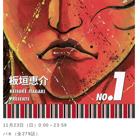
11月
23
日（日）
0:00
～
23:59
バキ（全
279
話）