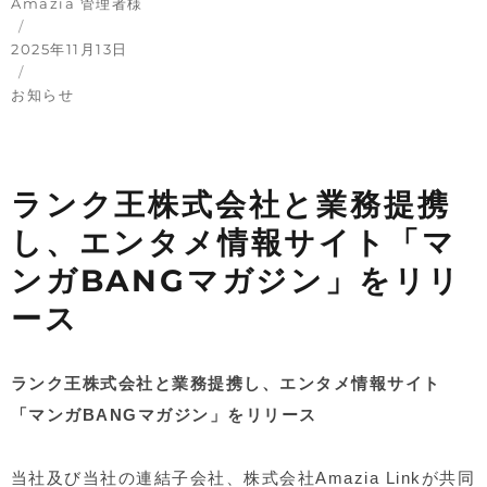
投
Amazia 管理者様
稿
投
者
稿
2025年11月13日
日:
カ
テ
お知らせ
ゴ
リ
ー
ランク王株式会社と業務提携
し、エンタメ情報サイト「マ
ンガBANGマガジン」をリリ
ース
ランク王株式会社と業務提携し、エンタメ情報サイト
「マンガBANGマガジン」をリリース
当社及び当社の連結子会社、株式会社
Amazia Link
が共同