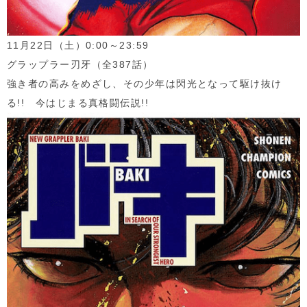
11月
22
日（土）
0:00
～
23:59
グラップラー刃牙（全
387
話）
強き者の高みをめざし、その少年は閃光となって駆け抜け
る
!!
今はじまる真格闘伝説
!!