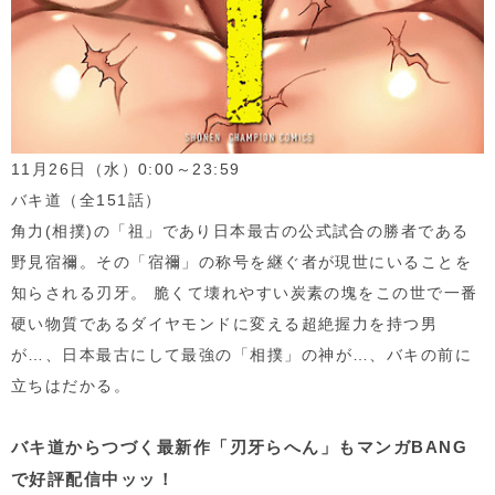
11月
26
日（水）
0:00
～
23:59
バキ道（全
151
話）
角力
(
相撲
)
の「祖」であり日本最古の公式試合の勝者である
野見宿禰。その「宿禰」の称号を継ぐ者が現世にいることを
知らされる刃牙。 脆くて壊れやすい炭素の塊をこの世で一番
硬い物質であるダイヤモンドに変える超絶握力を持つ男
が
…
、日本最古にして最強の「相撲」の神が
…
、バキの前に
立ちはだかる。
バキ道からつづく最新作「刃牙らへん」もマンガBANG
で好評配信中ッッ！