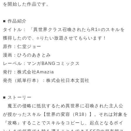
を開始した作品です。
■
作品紹介
タイトル： 「異世界クラス召喚されたら
R1○
のスキルを
獲得したので、
○
りたい放題させてもらいます！
原作：仁堂ジョー
漫画：ひろのあきとみ
レーベル：マンガ
BANG
コミックス
発行：株式会社
Amazia
発売（紙単行本）：株式会社日本文芸社
■
ストーリー
魔王の侵略に抵抗するため異世界に召喚された主人公
が授かったスキル【世界の変容（
R18
）】。それは対象を
『攻略』することでスキルをコピーし、起点となるポイ