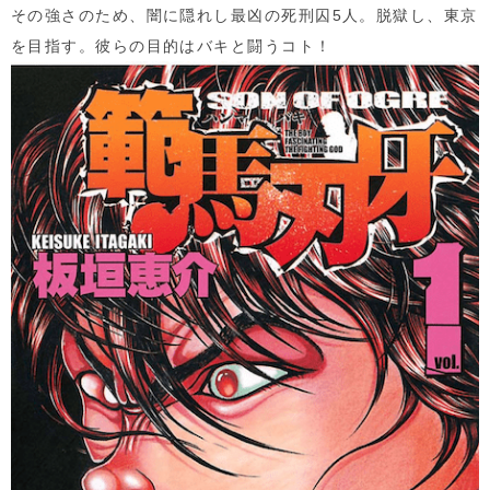
その強さのため、闇に隠れし最凶の死刑囚
5
人。脱獄し、東京
を目指す。彼らの目的はバキと闘うコト！