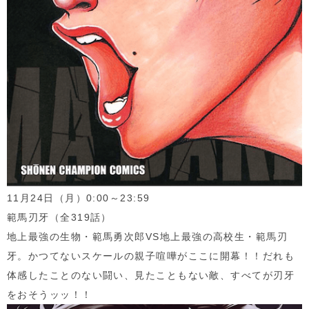
11月
24
日（月）
0:00
～
23:59
範馬刃牙（全
319
話）
地上最強の生物・範馬勇次郎
VS
地上最強の高校生・範馬刃
牙。かつてないスケールの親子喧嘩がここに開幕！！だれも
体感したことのない闘い、見たこともない敵、すべてが刃牙
をおそうッッ！！