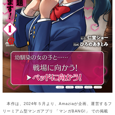
本作は、
2024
年５月より、
Amazia
が企画、運営するフ
リーミアム型マンガアプリ 「マンガ
BANG!
」 での掲載