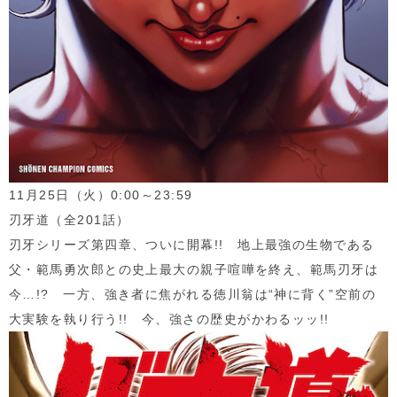
11月
25
日（火）
0:00
～
23:59
刃牙道（全
201
話）
刃牙シリーズ第四章、ついに開幕
!!
地上最強の生物である
父・範馬勇次郎との史上最大の親子喧嘩を終え、範馬刃牙は
今
…!?
一方、強き者に焦がれる徳川翁は
“
神に背く
”
空前の
大実験を執り行う
!!
今、強さの歴史がかわるッッ
!!