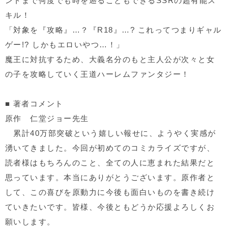
ントまで何度でも時を遡ることもできる
SSR
の超有能ス
キル！
「対象を『攻略』…？『
R18
』
…?
これってつまりギャル
ゲー
!?
しかもエロいやつ
…
！」
魔王に対抗するため、大義名分のもと主人公が次々と女
の子を攻略していく王道ハーレムファンタジー！
■
著者コメント
原作 仁堂ジョー先生
累計
40
万部突破という嬉しい報せに、ようやく実感が
湧いてきました。今回が初めてのコミカライズですが、
読者様はもちろんのこと、全ての人に恵まれた結果だと
思っています。本当にありがとうございます。原作者と
して、この喜びを原動力に今後も面白いものを書き続け
ていきたいです。皆様、今後ともどうか応援よろしくお
願いします。