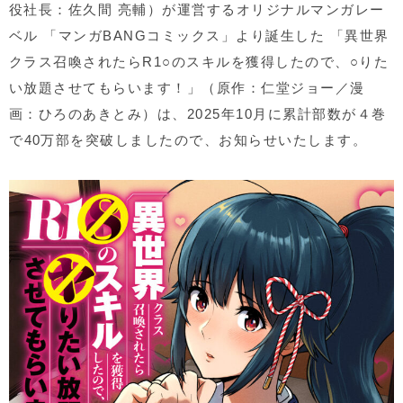
役社長：佐久間 亮輔）が運営するオリジナルマンガレー
ベル 「マンガ
BANG
コミックス」より誕生した 「異世界
クラス召喚されたら
R1○
のスキルを獲得したので、
○
りた
い放題させてもらいます！」（原作：仁堂ジョー／漫
画：ひろのあきとみ）は、
2025
年
10
月に累計部数が４巻
で
40
万部を突破しましたので、お知らせいたします。