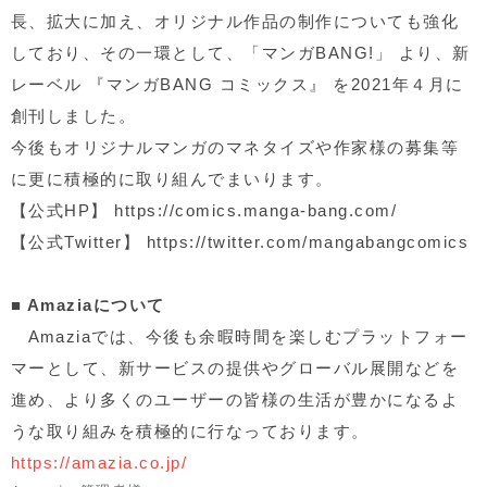
⻑、拡⼤に加え、オリジナル作品の制作についても強化
しており、その⼀環として、「マンガ
BANG!
」 より、新
レーベル 『マンガ
BANG
コミックス』 を
2021
年４⽉に
創刊しました。
今後もオリジナルマンガのマネタイズや作家様の募集等
に更に積極的に取り組んでまいります。
【公式
HP
】
https://comics.manga-bang.com/
【公式
Twitter
】
https://twitter.com/mangabangcomics
■ Amaziaについて
Amazia
では、今後も余暇時間を楽しむプラットフォー
マーとして、新サービスの提供やグローバル展開などを
進め、より多くのユーザーの皆様の生活が豊かになるよ
うな取り組みを積極的に行なっております。
https://amazia.co.jp/